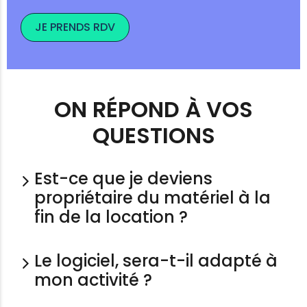
JE PRENDS RDV
ON RÉPOND À VOS
QUESTIONS
Est-ce que je deviens
propriétaire du matériel à la
fin de la location ?
On vous le confirme ! Vous pouvez
Le logiciel, sera-t-il adapté à
devenir propriétaire du matériel à la fin
mon activité ?
de votre location pour un loyer
supplémentaire. Vous devrez tout de